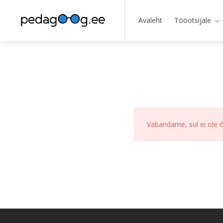
Avaleht
Tööotsijale
Vabandame, sul ei ole õ