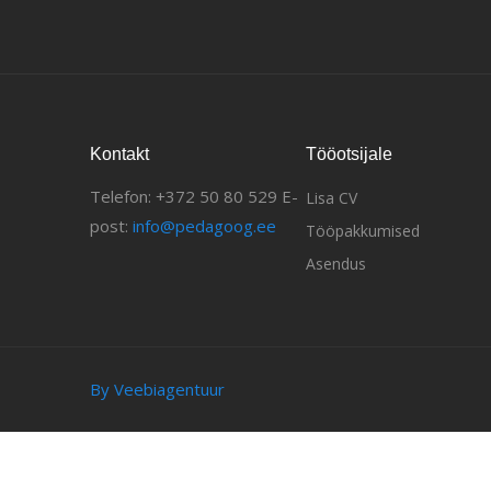
Kontakt
Tööotsijale
Telefon: +372 50 80 529 E-
Lisa CV
post:
info@pedagoog.ee
Tööpakkumised
Asendus
By Veebiagentuur