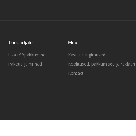
Tööandjale
Muu
Lisa tööpakkumine
Kasutustingimused
Paketid ja hinnad
Koolitused, pakkumised ja reklaa
Kontakt