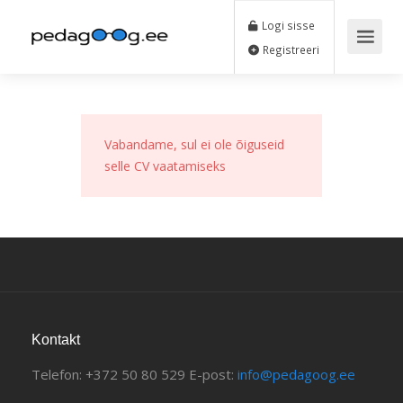
Logi sisse
Registreeri
Vabandame, sul ei ole õiguseid
selle CV vaatamiseks
Kontakt
Telefon: +372 50 80 529 E-post:
info@pedagoog.ee