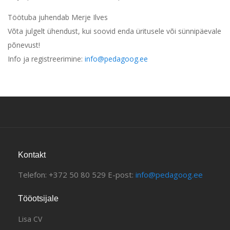
Töötuba juhendab Merje Ilves
Võta julgelt ühendust, kui soovid enda üritusele või sünnipäevale
põnevust!
Info ja registreerimine:
info@pedagoog.ee
Kontakt
Telefon: +372 50 80 529 E-post:
info@pedagoog.ee
Tööotsijale
Lisa CV