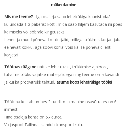
mäkerdamine
Mis me teeme?
–Iga osaleja saab lehetrükiga kaunistada/
kujundada 1-2 paberist kotti, mida saab hiljem kasutada nii poes
käimiseks või sõbrale kingituseks.
Lehed ja muud põnevad materjalid, millega trükime, korjan juba
eelnevalt kokku, aga soovi korral võid ka ise põnevaid lehti
korjata!
Töötoas räägime
natuke lehetrükist, trükkimise ajaloost,
tutvume tööks vajalike materjalidega ning teeme oma kavandi
ja kui ka proovitrükk tehtud,
asume koos lehetrükiga tööle!
Töötuba kestab umbes 2 tundi, minimaalne osavõtu arv on 6
inimest.
Hind osaleja kohta on 5.- eurot.
Väljaspool Tallinna lisandub transpordikulu.