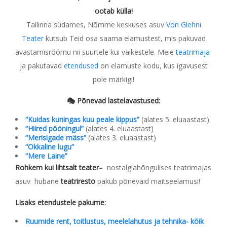
ootab külla!
Tallinna südames, Nõmme keskuses asuv
Von Glehni
Teater
kutsub Teid osa saama elamustest, mis pakuvad
avastamisrõõmu nii suurtele kui väikestele. Meie
teatrimaja
ja pakutavad
etendused
on elamuste kodu, kus igavusest
pole märkigi!
🎭 Põnevad lastelavastused:
“Kuidas kuningas kuu peale kippus”
(alates 5. eluaastast)
“Hiired pööningul”
(alates 4. eluaastast)
“Merisigade mäss”
(alates 3. eluaastast)
“Okkaline lugu”
“Mere Laine”
Rohkem kui lihtsalt teater
–
nostalgiahõngulises teatrimajas
asuv hubane
teatriresto
pakub põnevaid maitseelamusi!
Lisaks etendustele pakume:
Ruumide rent, toitlustus, meelelahutus ja tehnika- kõik