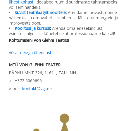
ühest kohast
:
Ideaalsed ruumid sündmuste tähistamiseks
või seminarideks.
Suvist teatrilaagrit noortele
:
Arendame loovust, õpime
näitlemist ja omavahelist suhtlemist läbi teatrimängude ja
improvisatsiooni.
Koolitusi ja kursusi
:
Arenda oma enesekindlust,
esinemisjulgust ja kõnetehnikat professionaalide käe all!
Kohtumiseni Von Glehni Teatris!
Võta meiega ühendust:
MTÜ VON GLEHNI TEATER
PÄRNU MNT 326, 11611, TALLINN
tel
+372 5069696
e-post
kontakt@vgt.ee