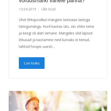
võrdusmärki vahele panna?
13.04.2019
Ülle lood
Ühel õhtupoolikul mängisin lasteaias lastega
täringumängu. Kord kaotas üks, siis võitis teine
ja keegi oli alati viimane. Mängides olid lapsed
lõbusad ja kaotamine neid kurvaks ei teinud,
tahtsid hoopis uuesti…
Loe lisaks