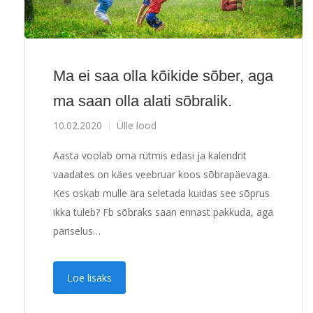
Ma ei saa olla kõikide sõber, aga
ma saan olla alati sõbralik.
10.02.2020
Ülle lood
Aasta voolab oma rütmis edasi ja kalendrit
vaadates on käes veebruar koos sõbrapäevaga.
Kes oskab mulle ära seletada kuidas see sõprus
ikka tuleb? Fb sõbraks saan ennast pakkuda, aga
päriselus…
Loe lisaks