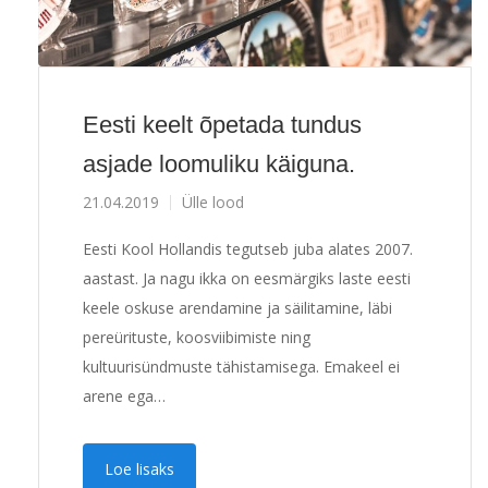
Eesti keelt õpetada tundus
asjade loomuliku käiguna.
21.04.2019
Ülle lood
Eesti Kool Hollandis tegutseb juba alates 2007.
aastast. Ja nagu ikka on eesmärgiks laste eesti
keele oskuse arendamine ja säilitamine, läbi
pereürituste, koosviibimiste ning
kultuurisündmuste tähistamisega. Emakeel ei
arene ega…
Loe lisaks