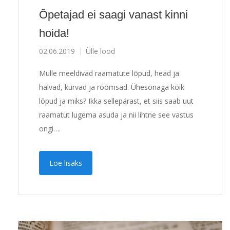
Õpetajad ei saagi vanast kinni
hoida!
02.06.2019
Ülle lood
Mulle meeldivad raamatute lõpud, head ja
halvad, kurvad ja rõõmsad. Ühesõnaga kõik
lõpud ja miks? Ikka sellepärast, et siis saab uut
raamatut lugema asuda ja nii lihtne see vastus
ongi….
Loe lisaks