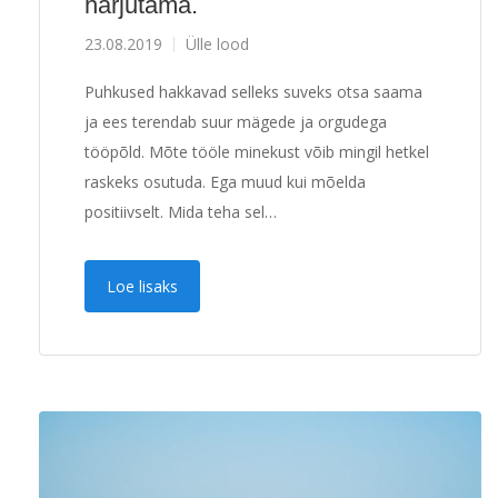
harjutama.
23.08.2019
Ülle lood
Puhkused hakkavad selleks suveks otsa saama
ja ees terendab suur mägede ja orgudega
tööpõld. Mõte tööle minekust võib mingil hetkel
raskeks osutuda. Ega muud kui mõelda
positiivselt. Mida teha sel…
Loe lisaks