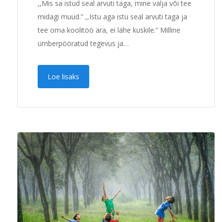
,,Mis sa istud seal arvuti taga, mine välja või tee
midagi muud.” ,,Istu aga istu seal arvuti taga ja
tee oma koolitöö ära, ei lähe kuskile.” Milline
ümberpööratud tegevus ja…
Loe lisaks