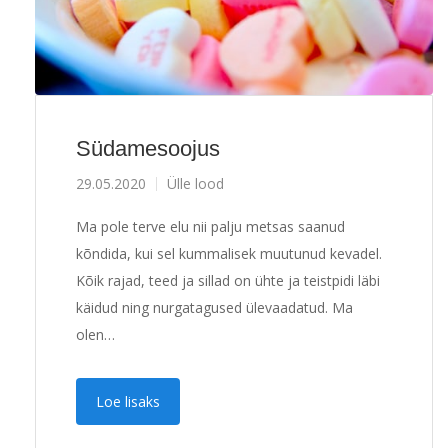
Südamesoojus
29.05.2020
Ülle lood
Ma pole terve elu nii palju metsas saanud
kõndida, kui sel kummalisek muutunud kevadel.
Kõik rajad, teed ja sillad on ühte ja teistpidi läbi
käidud ning nurgatagused ülevaadatud. Ma
olen…
Loe lisaks