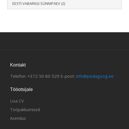
EESTI VABARIIGI SÜNNIPÄEV
(2)
Kontakt
Telefon: +372 50 80 529 E-post:
info@pedagoog.ee
Tööotsijale
Lisa CV
Tööpakkumised
Asendus