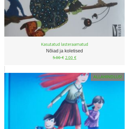
Kasutatud lasteraamatud
Nõiad ja koletised
Algne
Current
5.00
€
2.00
€
hind
price
oli:
is:
5.00 €.
2.00 €.
ALLAHINDLUS!