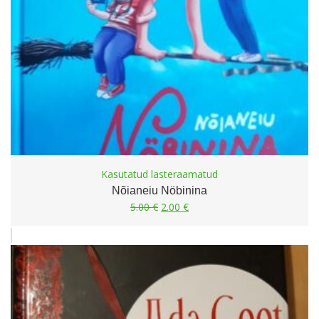
Kasutatud lasteraamatud
Nõianeiu Nöbinina
Algne
Current
5.00
€
2.00
€
hind
price
oli:
is:
5.00 €.
2.00 €.