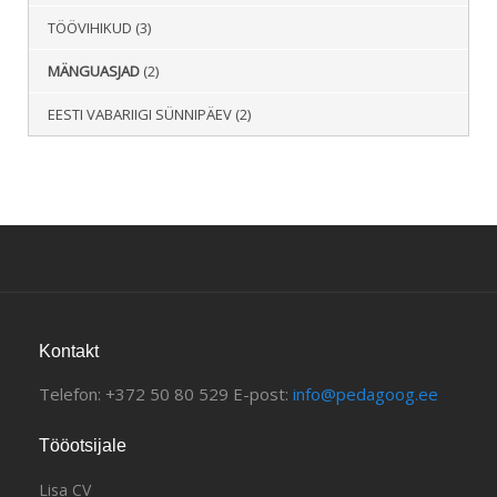
TÖÖVIHIKUD
(3)
MÄNGUASJAD
(2)
EESTI VABARIIGI SÜNNIPÄEV
(2)
Kontakt
Telefon: +372 50 80 529 E-post:
info@pedagoog.ee
Tööotsijale
Lisa CV