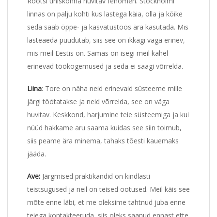
Rootsi ühiskonna huvitav fenomen. Stockholmi
linnas on palju kohti kus lastega käia, olla ja kõike
seda saab õppe- ja kasvatustöös ära kasutada. Mis
lasteaeda puudutab, siis see on ikkagi väga erinev,
mis meil Eestis on. Samas on isegi meil kahel
erinevad töökogemused ja seda ei saagi võrrelda.
Liina
: Tore on näha neid erinevaid süsteeme mille
järgi töötatakse ja neid võrrelda, see on väga
huvitav. Keskkond, harjumine teie süsteemiga ja kui
nüüd hakkame aru saama kuidas see siin toimub,
siis peame ära minema, tahaks tõesti kauemaks
jääda.
Ave:
Järgmised praktikandid on kindlasti
teistsugused ja neil on teised ootused. Meil käis see
mõte enne läbi, et me oleksime tahtnud juba enne
teiega kontakteeruda, siis oleks saanud ennast ette