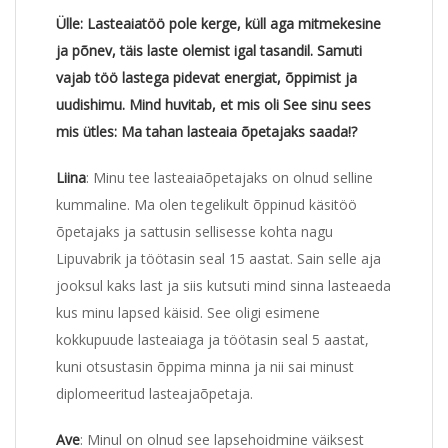
Ülle
: Lasteaiatöö pole kerge, küll aga mitmekesine
ja põnev, täis laste olemist igal tasandil. Samuti
vajab töö lastega pidevat energiat, õppimist ja
uudishimu.
Mind huvitab, et mis oli See sinu sees
mis ütles: Ma tahan lasteaia õpetajaks saada!?
Liina
: Minu tee lasteaiaõpetajaks on olnud selline
kummaline. Ma olen tegelikult õppinud käsitöö
õpetajaks ja sattusin sellisesse kohta nagu
Lipuvabrik ja töötasin seal 15 aastat. Sain selle aja
jooksul kaks last ja siis kutsuti mind sinna lasteaeda
kus minu lapsed käisid. See oligi esimene
kokkupuude lasteaiaga ja töötasin seal 5 aastat,
kuni otsustasin õppima minna ja nii sai minust
diplomeeritud lasteajaõpetaja.
Ave
: Minul on olnud see lapsehoidmine väiksest