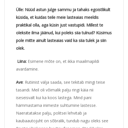
Ülle:
Nüüd astun julge sammu ja tahaks egoistlikult
küsida, et kuidas teile meie lasteaias meeldis
praktikal olla, aga küsin just vastupidi. Millest te
oleksite ilma jäänud, kui poleks siia tulnud? Küsimus
pole mitte ainult lasteaias vaid ka siia tulek ja siin
olek.
Liina:
Esimene mõte on, et ikka maailmapildi
avardamine.
Ave
: Rutiinist välja saada, see tekitab mingi teise
tasandi. Meil oli võimalik palju ringi käia nii
iseseisvalt kui ka koos lastega. Mind pani
hämmastama inimeste suhtumine lastesse.
Naeratatakse palju, politsei lehvitab ja
kaubaautojuht on sõbralik, tundub nagu oleks see