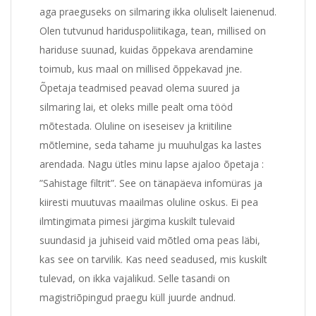
aga praeguseks on silmaring ikka oluliselt laienenud.
Olen tutvunud hariduspoliitikaga, tean, millised on
hariduse suunad, kuidas õppekava arendamine
toimub, kus maal on millised õppekavad jne.
Õpetaja teadmised peavad olema suured ja
silmaring lai, et oleks mille pealt oma tööd
mõtestada. Oluline on iseseisev ja kriitiline
mõtlemine, seda tahame ju muuhulgas ka lastes
arendada. Nagu ütles minu lapse ajaloo õpetaja :
”Sahistage filtrit”. See on tänapäeva infomüras ja
kiiresti muutuvas maailmas oluline oskus. Ei pea
ilmtingimata pimesi järgima kuskilt tulevaid
suundasid ja juhiseid vaid mõtled oma peas läbi,
kas see on tarvilik. Kas need seadused, mis kuskilt
tulevad, on ikka vajalikud. Selle tasandi on
magistriõpingud praegu küll juurde andnud.