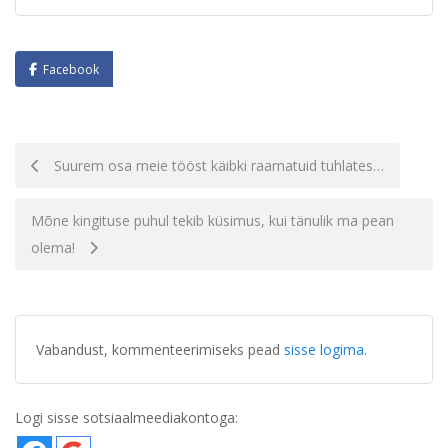
Facebook
Navigatsioon
Suurem osa meie tööst käibki raamatuid tuhlates…
Mõne kingituse puhul tekib küsimus, kui tänulik ma pean
olema!
Vabandust, kommenteerimiseks pead
sisse logima
.
Logi sisse sotsiaalmeediakontoga: