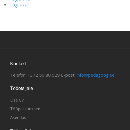
Logi sisse
Kontakt
Telefon: +372 50 80 529 E-post:
info@pedagoog.ee
Tööotsijale
Lisa CV
Tööpakkumised
Asendus