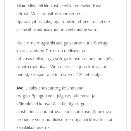
Liina
: Minul oli kindlasti veel ka enesekindluse
pärast. Mulle soovitati kanditeerimist
õppealajuhatajaks, aga tundsin, et ei ei mul ei ole
piisavalt teadmisi, mul on veel midagi vaja.
Meie oma magistrikraadiga saame nüüd õpetaja
kutsestandardi 7, mis on uudiseks ja
rahvusvaheline, aga sellega kaasneb eneseanalüüs,
tohutu mahukas. Mina olen selle juba korra läbi
teinud, kui sain tase 6 ja see oli 120 lehekülge!
Ave
:
Lisaks enesearengule annavad
magistriõpingud veel julguse, pädevuse ja
võimalused kaasa rääkida, olgu tegu siis
alusharidust puudutava seadlusandluse, õppekava
arenduse või muu olulise teemaga, nii kohalikul kui
ka riiklikul tasemel.