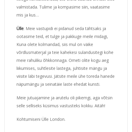
valmistada. Tulime ja kompasime siin, vaatasime
mis ja kus…
Ülle
: Meie vastupidi ei pidanud seda tähtsaks ja
ootasime teid, et tulge ja pakkuge meile midagi,
Kuna olete kolmandad, siis mul on väike
võrdlusmaterjal ja teie kahekesi sulandusitegi kohe
meie rahuliku õhkkonnaga. Ometi olite kogu aeg
liikumises, suhtlesite lastega, juhtisite mängu ja
viisite läbi tegevusi. Jätsite meile ühe toreda hanede
näpumängu ja seinatäie laste ehedat kunsti.
Meie jutuajamine ja arutelu oli pikemgi, aga võtsin
selle selliseks küsimus vastusteks kokku. Aitäh!
Kohtumiseni Ülle London.