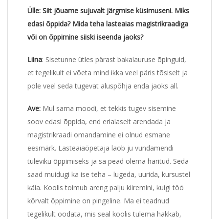
Ülle
: Siit jõuame sujuvalt järgmise küsimuseni. Miks
edasi õppida? Mida teha lasteaias magistrikraadiga
või on õppimine siiski iseenda jaoks?
Liina
: Sisetunne ütles pärast bakalauruse õpinguid,
et tegelikult ei võeta mind ikka veel päris tõsiselt ja
pole veel seda tugevat aluspõhja enda jaoks all.
Ave:
Mul sama moodi, et tekkis tugev sisemine
soov edasi õppida, end erialaselt arendada ja
magistrikraadi omandamine ei olnud esmane
eesmärk. Lasteaiaõpetaja laob ju vundamendi
tuleviku õppimiseks ja sa pead olema haritud. Seda
saad muidugi ka ise teha – lugeda, uurida, kursustel
käia. Koolis toimub areng palju kiiremini, kuigi töö
kõrvalt õppimine on pingeline. Ma ei teadnud
tegelikult oodata, mis seal koolis tulema hakkab,