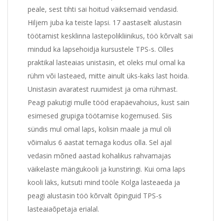
peale, sest tihti sai hoitud väiksemaid vendasid.
Hiljem juba ka teiste lapsi. 17 aastaselt alustasin
töötamist kesklinna lastepolikliinikus, töö kõrvalt sai
mindud ka lapsehoidja kursustele TPS-s. Olles
praktikal lasteaias unistasin, et oleks mul omal ka
rühm või lasteaed, mitte ainult üks-kaks last hoida.
Unistasin avaratest ruumidest ja oma rühmast.
Peagi pakutigi mulle tööd erapäevahoius, kust sain
esimesed grupiga töötamise kogemused. Siis
sündis mul omal laps, kolisin maale ja mul oli
võimalus 6 aastat temaga kodus olla. Sel ajal
vedasin mõned aastad kohalikus rahvamajas
väikelaste mängukooli ja kunstiringi. Kui oma laps
kooli läks, kutsuti mind tööle Kolga lasteaeda ja
peagi alustasin töö kõrvalt õpinguid TPS-s
lasteaiaõpetaja erialal.